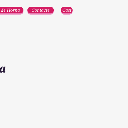
 de Horna
Contacte
Cast
na