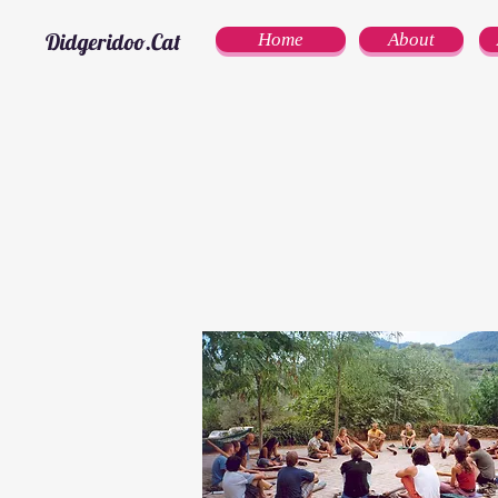
Didgeridoo.Cat
Home
About